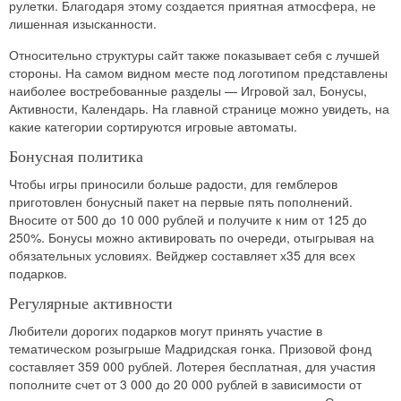
рулетки. Благодаря этому создается приятная атмосфера, не
лишенная изысканности.
Относительно структуры сайт также показывает себя с лучшей
стороны. На самом видном месте под логотипом представлены
наиболее востребованные разделы — Игровой зал, Бонусы,
Активности, Календарь. На главной странице можно увидеть, на
какие категории сортируются игровые автоматы.
Бонусная политика
Чтобы игры приносили больше радости, для гемблеров
приготовлен бонусный пакет на первые пять пополнений.
Вносите от 500 до 10 000 рублей и получите к ним от 125 до
250%. Бонусы можно активировать по очереди, отыгрывая на
обязательных условиях. Вейджер составляет х35 для всех
подарков.
Регулярные активности
Любители дорогих подарков могут принять участие в
тематическом розыгрыше Мадридская гонка. Призовой фонд
составляет 359 000 рублей. Лотерея бесплатная, для участия
пополните счет от 3 000 до 20 000 рублей в зависимости от