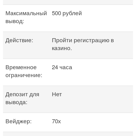
Максимальный
500 рублей
вывод:
Действие:
Пройти регистрацию в
казино.
Временное
24 часа
ограничение:
Депозит для
Нет
вывода:
Вейджер:
70х