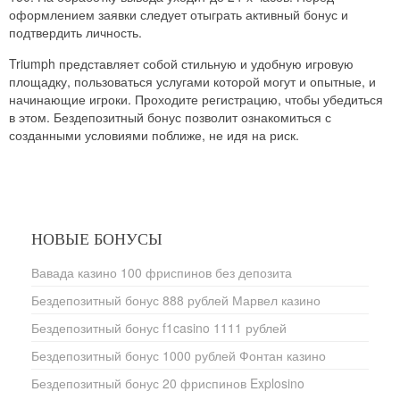
оформлением заявки следует отыграть активный бонус и
подтвердить личность.
Triumph представляет собой стильную и удобную игровую
площадку, пользоваться услугами которой могут и опытные, и
начинающие игроки. Проходите регистрацию, чтобы убедиться
в этом. Бездепозитный бонус позволит ознакомиться с
созданными условиями поближе, не идя на риск.
НОВЫЕ БОНУСЫ
Вавада казино 100 фриспинов без депозита
Бездепозитный бонус 888 рублей Марвел казино
Бездепозитный бонус f1casino 1111 рублей
Бездепозитный бонус 1000 рублей Фонтан казино
Бездепозитный бонус 20 фриспинов Explosino