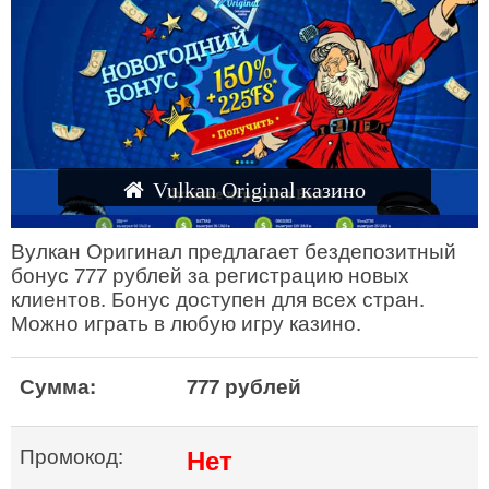
Vulkan Original казино
Вулкан Оригинал предлагает бездепозитный
бонус 777 рублей за регистрацию новых
клиентов. Бонус доступен для всех стран.
Можно играть в любую игру казино.
Сумма:
777 рублей
Промокод:
Нет