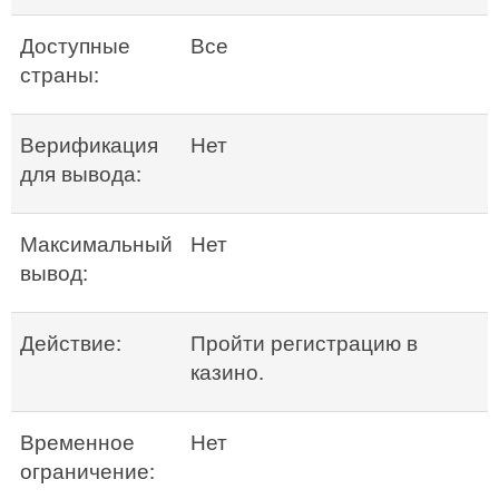
Доступные
Все
страны:
Верификация
Нет
для вывода:
Максимальный
Нет
вывод:
Действие:
Пройти регистрацию в
казино.
Временное
Нет
ограничение: