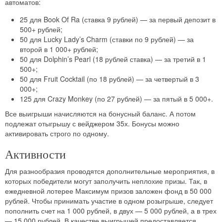
автоматов:
25 для Book Of Ra (ставка 9 рублей) — за первый депозит в
500+ рублей;
50 для Lucky Lady’s Charm (ставки по 9 рублей) — за
второй в 1 000+ рублей;
50 для Dolphin’s Pearl (18 рублей ставка) — за третий в 1
500+;
50 для Fruit Cocktail (по 18 рублей) — за четвертый в 3
000+;
125 для Crazy Monkey (по 27 рублей) — за пятый в 5 000+.
Все выигрыши начисляются на бонусный баланс. А потом
подлежат отыгрышу с вейджером 35х. Бонусы можно
активировать строго по одному.
Активности
Для разнообразия проводятся дополнительные мероприятия, в
которых победители могут заполучить неплохие призы. Так, в
ежедневной лотерее Максимум призов заложен фонд в 50 000
рублей. Чтобы принимать участие в одном розыгрыше, следует
пополнить счет на 1 000 рублей, в двух — 5 000 рублей, а в трех
— 15 000 рублей. В качестве выигрышей предоставляется